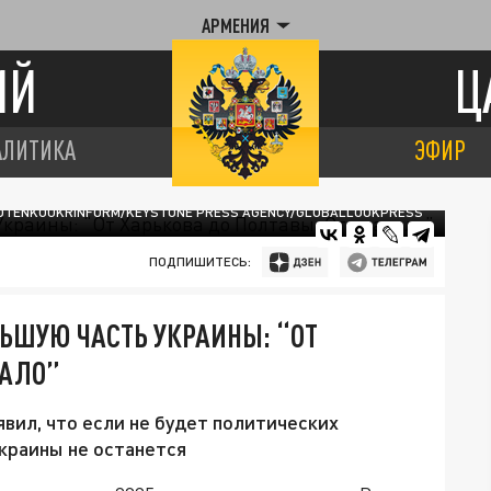
АРМЕНИЯ
ИЙ
Ц
АЛИТИКА
ЭФИР
KOTENKOUKRINFORM/KEYSTONE PRESS AGENCY/GLOBALLOOKPRESS
ПОДПИШИТЕСЬ:
ЛЬШУЮ ЧАСТЬ УКРАИНЫ: “ОТ
ЧАЛО”
ил, что если не будет политических
краины не останется