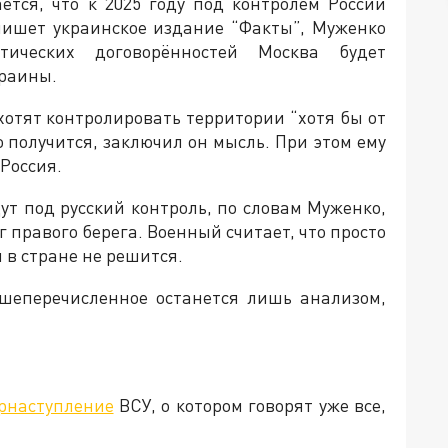
ется, что к 2025 году под контролем России
пишет украинское издание “Факты”, Муженко
тических договорённостей Москва будет
краины.
хотят контролировать территории “хотя бы от
о получится, заключил он мысль. При этом ему
 Россия.
т под русский контроль, по словам Муженко,
г правого берега. Военный считает, что просто
я в стране не решится.
ышеперечисленное останется лишь анализом,
трнаступление
ВСУ, о котором говорят уже все,