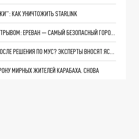
ТКИ": КАК УНИЧТОЖИТЬ STARLINK
АРМЕНИЯ ОПЕРЕДИЛА СОСЕДЕЙ С БОЛЬШИМ ОТРЫВОМ: ЕРЕВАН — САМЫЙ БЕЗОПАСНЫЙ ГОРОД В ЗАКАВКАЗЬЕ
БУДЕТ ЛИ АРМЕНИЯ АРЕСТОВЫВАТЬ ПУТИНА ПОСЛЕ РЕШЕНИЯ ПО МУС? ЭКСПЕРТЫ ВНОСЯТ ЯСНОСТЬ
РОНУ МИРНЫХ ЖИТЕЛЕЙ КАРАБАХА. СНОВА