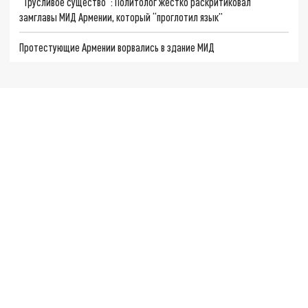
“Трусливое существо”: Политолог жёстко раскритиковал
замглавы МИД Армении, который “проглотил язык”
Протестующие Армении ворвались в здание МИД