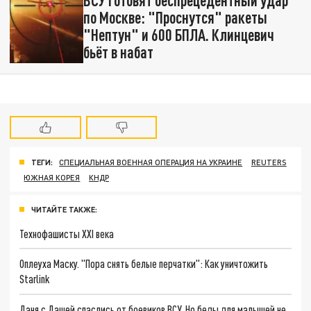
ВСУ готовят беспрецедентный удар
по Москве: "Проснутся" ракеты
"Нептун" и 600 БПЛА. Клинцевич
бьёт в набат
ТЕГИ:
СПЕЦИАЛЬНАЯ ВОЕННАЯ ОПЕРАЦИЯ НА УКРАИНЕ
REUTERS
ЮЖНАЯ КОРЕЯ
КНДР
ЧИТАЙТЕ ТАКЖЕ:
Технофашисты XXI века
Оплеуха Маску. "Пора снять белые перчатки": Как уничтожить
Starlink
Даня с Дашей спаслись от боевиков ВСУ. Но беды для малышей не