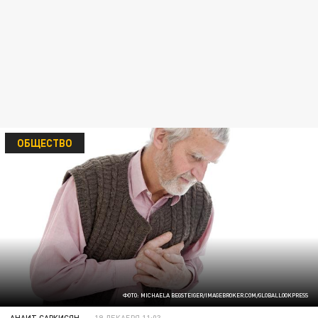
ОБЩЕСТВО
ФОТО: MICHAELA BEGSTEIGER/IMAGEBROKER.COM/GLOBALLOOKPRESS
АНАИТ САРКИСЯН
19 ДЕКАБРЯ 11:03