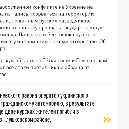
в вооружённом конфликте на Украине на
вь пытались прорваться на территорию
вали, по данным русских разведчиков,
риняли попытку прорвать государственную
жевка, Павловка и Бессаловка русского
сии эту информацию не комментировало. Об
ра".
урскую область на Тёткинском и Глушковском
ют все атаки противника и обращают
тво.
еневского района оператор украинского
 гражданскому автомобилю, в результате
ё двое курских жителей погибли в
 в Глушковском районе,