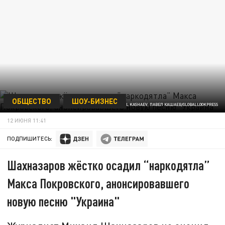
ОБЩЕСТВО
ШОУ-БИЗНЕС
ФОТО: PAVEL KASHAEV, ПАВЕЛ КАШАЕВ/GLOBALLOOKPRESS
12 ИЮНЯ 11:41
ПОДПИШИТЕСЬ:
Шахназаров жёстко осадил “наркодятла”
Макса Покровского, анонсировавшего
новую песню "Украина"