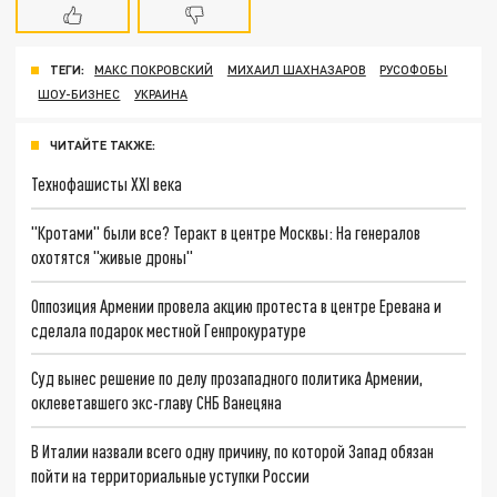
ТЕГИ:
МАКС ПОКРОВСКИЙ
МИХАИЛ ШАХНАЗАРОВ
РУСОФОБЫ
ШОУ-БИЗНЕС
УКРАИНА
ЧИТАЙТЕ ТАКЖЕ:
Технофашисты XXI века
"Кротами" были все? Теракт в центре Москвы: На генералов
охотятся "живые дроны"
Оппозиция Армении провела акцию протеста в центре Еревана и
сделала подарок местной Генпрокуратуре
Суд вынес решение по делу прозападного политика Армении,
оклеветавшего экс-главу СНБ Ванецяна
В Италии назвали всего одну причину, по которой Запад обязан
пойти на территориальные уступки России