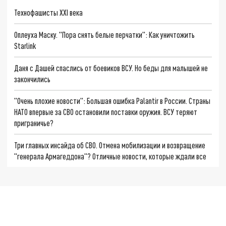
Технофашисты XXI века
Оплеуха Маску. "Пора снять белые перчатки": Как уничтожить
Starlink
Даня с Дашей спаслись от боевиков ВСУ. Но беды для малышей не
закончились
"Очень плохие новости": Большая ошибка Palantir в России. Страны
НАТО впервые за СВО остановили поставки оружия. ВСУ теряют
приграничье?
Три главных инсайда об СВО. Отмена мобилизации и возвращение
"генерала Армагеддона"? Отличные новости, которые ждали все