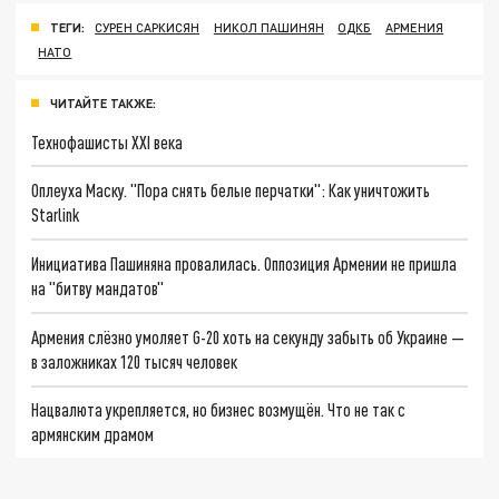
ТЕГИ:
СУРЕН САРКИСЯН
НИКОЛ ПАШИНЯН
ОДКБ
АРМЕНИЯ
НАТО
ЧИТАЙТЕ ТАКЖЕ:
Технофашисты XXI века
Оплеуха Маску. "Пора снять белые перчатки": Как уничтожить
Starlink
Инициатива Пашиняна провалилась. Оппозиция Армении не пришла
на "битву мандатов"
Армения слёзно умоляет G-20 хоть на секунду забыть об Украине —
в заложниках 120 тысяч человек
Нацвалюта укрепляется, но бизнес возмущён. Что не так с
армянским драмом