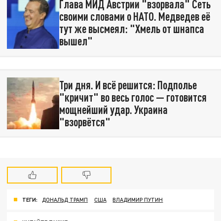
Глава МИД Австрии "взорвала" Сеть
своими словами о НАТО. Медведев её
тут же высмеял: "Хмель от шнапса
вышел"
Три дня. И всё решится: Подполье
"кричит" во весь голос — готовится
мощнейший удар. Украина
"взорвётся"
ТЕГИ:
ДОНАЛЬД ТРАМП
США
ВЛАДИМИР ПУТИН