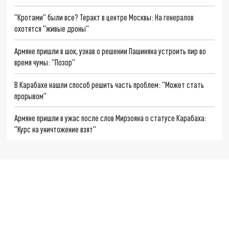
"Кротами" были все? Теракт в центре Москвы: На генералов
охотятся "живые дроны"
Армяне пришли в шок, узнав о решении Пашиняна устроить пир во
время чумы: "Позор"
В Карабахе нашли способ решить часть проблем: "Может стать
прорывом"
Армяне пришли в ужас после слов Мирзояна о статусе Карабаха:
"Курс на уничтожение взят"