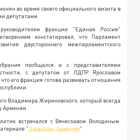
онян во время своего официального визита в
ими депутатами.
руководителем фракции "Единая Россия"
творением констатировал, что Парламент
звития двустороннего межпарламентского
обрания пообщался и с представителями
стности, с депутатом от ЛДПР Ярославом
что его фракция готова развивать отношения
еспублики.
ого Владимира Жириновского, который всегда
ду Армении.
литик встречался с Вячеславом Володиным.
материале "
Царьград. Армения
".