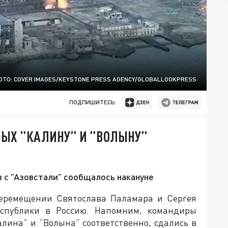
ОТО: COVER IMAGES/KEYSTONE PRESS AGENCY/GLOBALLOOKPRESS
ПОДПИШИТЕСЬ:
НЫХ ”КАЛИНУ” И ”ВОЛЫНУ”
 с ”Азовстали” сообщалось накануне
 перемещении Святослава Паламара и Сергея
спублики в Россию. Напомним, командиры
алина” и ”Волына” соответственно, сдались в