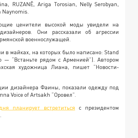
na, RUZANĒ, Ariga Torosian, Nelly Serobyan,
a Naynomis.
ующие ценители высокой моды увидели на
дизайнеров. Они рассказали об агрессии
армянской военнослужащей.
и в майках, на которых было написано: Stand
го — “Встаньте рядом с Арменией”). Автором
ахская художница Лиана, пишет “Новости-
кции дизайнера Фаины, показали одежду под
па Voice of Artsakh “Оровел”.
одня планирует встретиться
с президентом
.