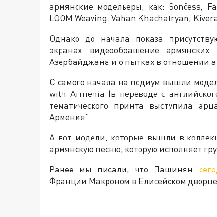
армянские модельеры, как: Sončess, Fai
LOOM Weaving, Vahan Khachatryan, Kiver
Однако до начала показа присутств
экранах видеообращение армянских 
Азербайджана и о пытках в отношении 
С самого начала на подиум вышли модел
with Armenia (в переводе с английско
тематического принта выступила арц
Армения”.
А вот модели, которые вышли в колле
армянскую песню, которую исполняет груп
Ранее мы писали, что Пашинян
сег
Франции Макроном в Елисейском дворце