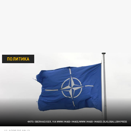
ПОЛИТИКА
ФОТО: OBERHAEUSER, VIA WWW.IMAGO-IMAGE/WWW.IMAGO-IMAGES.DE/GLOBALLOOKPRESS
11 АПРЕЛЯ 09:43