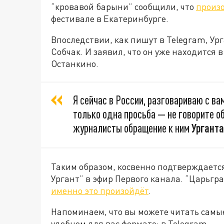
“кровавой барыни” сообщили, что
произо
фестивале в Екатеринбурге.
Впоследствии, как пишут в Telegram, Ур
Собчак. И заявил, что он уже находится в
Останкино.
Я сейчас в России, разговариваю с вам
только одна просьба — не говорите о
журналисты обращение к ним
Урганта
Таким образом, косвенно подтверждает
Ургант” в эфир Первого канала. “Царьгр
именно это произойдёт
.
Напоминаем, что вы можете читать самы
удобном для вас формате: в
Telegram