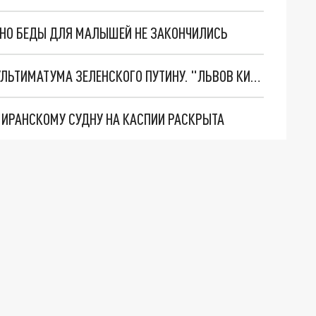
. НО БЕДЫ ДЛЯ МАЛЫШЕЙ НЕ ЗАКОНЧИЛИСЬ
НОВОЕ МАСШТАБНЕЙШЕЕ НАСТУПЛЕНИЕ. ТРИ УЛЬТИМАТУМА ЗЕЛЕНСКОГО ПУТИНУ. "ЛЬВОВ КИМА" ПОСТАВЯТ НА ПВО? ГЛОБАЛЬНЫЙ ПРОРЫВ ПОД ЗАПОРОЖЬЕМ
О ИРАНСКОМУ СУДНУ НА КАСПИИ РАСКРЫТА