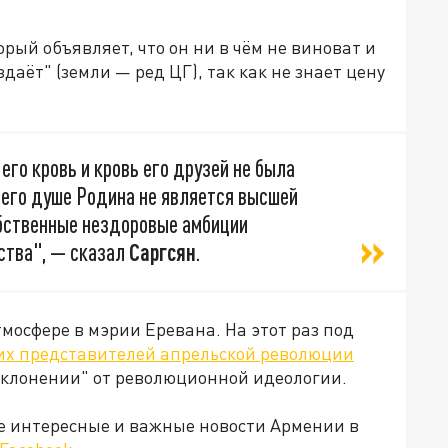
рый объявляет, что он ни в чём не виноват и
здаёт" (земли — ред ЦГ), так как не знает цену
 его кровь и кровь его друзей не была
в его душе Родина не является высшей
обственные нездоровые амбиции
ства", — сказал
Саргсян
.
мосфере в мэрии Еревана. На этот раз под
их представителей апрельской революции
отклонении" от революционной идеологии.
е интересные и важные новости Армении в