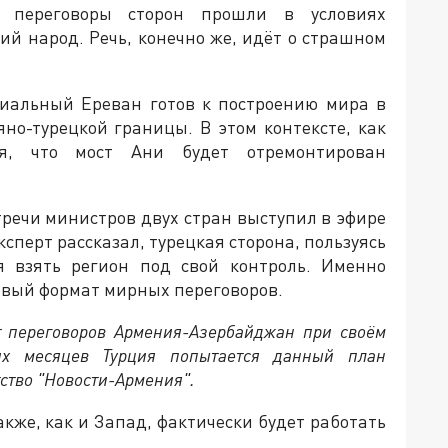
 переговоры сторон прошли в условиях
кий народ. Речь, конечно же, идёт о страшном
циальный Ереван готов к построению мира в
но-турецкой границы. В этом контексте, как
ся, что мост Ани будет отремонтирован
тречи министров двух стран выступил в эфире
перт рассказал, турецкая сторона, пользуясь
я взять регион под свой контроль. Именно
новый формат мирных переговоров.
т переговоров Армения-Азербайджан при своём
их месяцев Турция попытается данный план
тство "Новости-Армения".
также, как и Запад, фактически будет работать