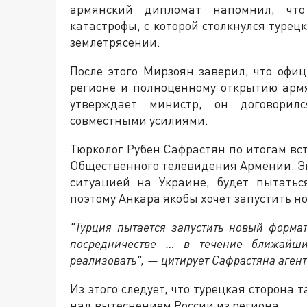
армянский дипломат напомнил, что
катастрофы, с которой столкнулся турец
землетрясении.
После этого Мирзоян заверил, что офи
регионе и полноценному открытию армя
утверждает министр, он договорил
совместными усилиями.
Тюрколог Рубен Сафрастян по итогам вс
Общественного телевидения Армении. Экс
ситуацией на Украине, будет пытатьс
поэтому Анкара якобы хочет запустить 
"Турция пытается запустить новый форма
посредничестве … в течение ближайш
реализовать", — цитирует Сафрастяна аген
Из этого следует, что турецкая сторона 
над вытеснением России из региона.