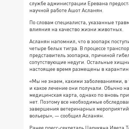
службе администрации Еревана предоста
научной работе Ашот Асланян.
По словам специалиста, указанные трав
влияния на качество жизни животных.
Асланян напомнил, что в зоопарк поступи
четыре белых тигра. В процессе транспо
представитель зоопарка, причиной гибе
сопутствующие недуги. Остальные хищни
настоящее время размещены в карантинн
«Мы не знаем, какими заболеваниями, в
и какое лечение они получали. Обычно н
медицинская карта, однако по вновь п
нет. Поэтому все необходимые обследова
завершения ветеринарных мероприятий 
вольеры», — сообщил Асланян.
Ранее пресс-секретарь Царукяна Ивета Т