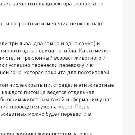
вил заместитель директора зоопарка по
мы и возрастные изменения не оказывают
ли три льва (два самца и одна самка) и
ртировки одна львица погибла. Как отметил
ли стали преклонный возраст животного и
ки успешно перенесли перевозку и в
ой зоне, которая закрыта для посетителей.
 том числе скрытыми, страдали эти животные
а каждого питомца ведется отдельная
рибывшим животным такой информации у нас
ния проводятся уже на месте. После
животных можно будет перевести в
оноян заявила журналистам, что для