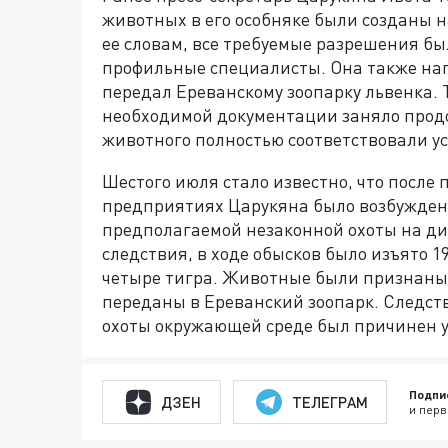
животных в его особняке были созданы 
ее словам, все требуемые разрешения б
профильные специалисты. Она также нап
передал Ереванскому зоопарку львенка. 
необходимой документации заняло прод
животного полностью соответствовали 
Шестого июля стало известно, что после 
предприятиях Царукяна было возбуждено
предполагаемой незаконной охоты на д
следствия, в ходе обысков было изъято 1
четыре тигра. Животные были признаны
переданы в Ереванский зоопарк. Следств
охоты окружающей среде был причинен у
Подпи
ДЗЕН
ТЕЛЕГРАМ
и перв