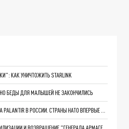
ТКИ": КАК УНИЧТОЖИТЬ STARLINK
. НО БЕДЫ ДЛЯ МАЛЫШЕЙ НЕ ЗАКОНЧИЛИСЬ
"ОЧЕНЬ ПЛОХИЕ НОВОСТИ": БОЛЬШАЯ ОШИБКА PALANTIR В РОССИИ. СТРАНЫ НАТО ВПЕРВЫЕ ЗА СВО ОСТАНОВИЛИ ПОСТАВКИ ОРУЖИЯ. ВСУ ТЕРЯЮТ ПРИГРАНИЧЬЕ?
ТРИ ГЛАВНЫХ ИНСАЙДА ОБ СВО. ОТМЕНА МОБИЛИЗАЦИИ И ВОЗВРАЩЕНИЕ "ГЕНЕРАЛА АРМАГЕДДОНА"? ОТЛИЧНЫЕ НОВОСТИ, КОТОРЫЕ ЖДАЛИ ВСЕ