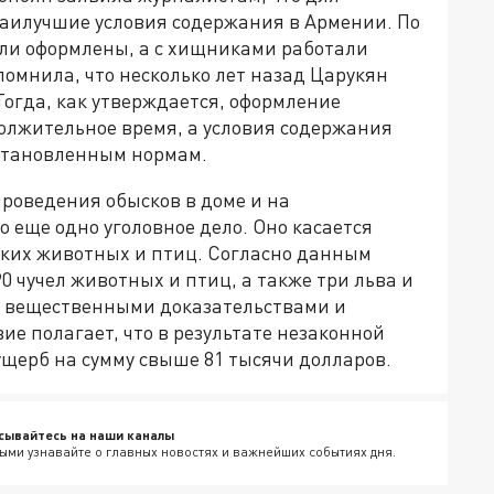
наилучшие условия содержания в Армении. По
ыли оформлены, а с хищниками работали
омнила, что несколько лет назад Царукян
Тогда, как утверждается, оформление
олжительное время, а условия содержания
установленным нормам.
проведения обысков в доме и на
 еще одно уголовное дело. Оно касается
иких животных и птиц. Согласно данным
90 чучел животных и птиц, а также три льва и
 вещественными доказательствами и
ие полагает, что в результате незаконной
щерб на сумму свыше 81 тысячи долларов.
сывайтесь на наши каналы
ыми узнавайте о главных новостях и важнейших событиях дня.