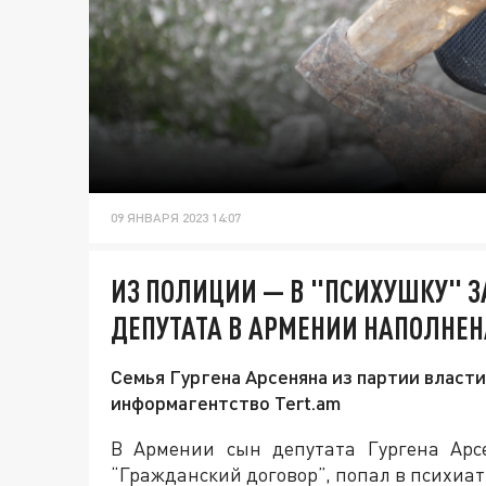
09 ЯНВАРЯ 2023 14:07
ИЗ ПОЛИЦИИ — В "ПСИХУШКУ" З
ДЕПУТАТА В АРМЕНИИ НАПОЛНЕ
Семья Гургена Арсеняна из партии власт
информагентство Tert.am
В Армении сын депутата Гургена Арс
“Гражданский договор”, попал в психиатр