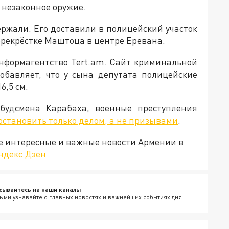
 незаконное оружие.
ержали. Его доставили в полицейский участок
ерекрёстке Маштоца в центре Еревана.
информагентство Tert.am. Сайт криминальной
бавляет, что у сына депутата полицейские
6,5 см.
будсмена Карабаха, военные преступления
становить только делом, а не призывами
.
е интересные и важные новости Армении в
ндекс.Дзен
сывайтесь на наши каналы
ыми узнавайте о главных новостях и важнейших событиях дня.