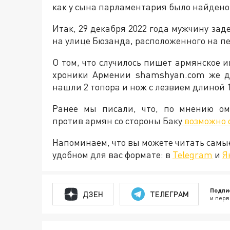
как у сына парламентария было найдено
Итак, 29 декабря 2022 года мужчину зад
на улице Бюзанда, расположенного на п
О том, что случилось пишет армянское 
хроники Армении shamshyan.com же до
нашли 2 топора и нож с лезвием длиной 1
Ранее мы писали, что, по мнению ом
против армян со стороны Баку
возможно о
Напоминаем, что вы можете читать самы
удобном для вас формате: в
Telegram
и
Я
Подпи
ДЗЕН
ТЕЛЕГРАМ
и перв