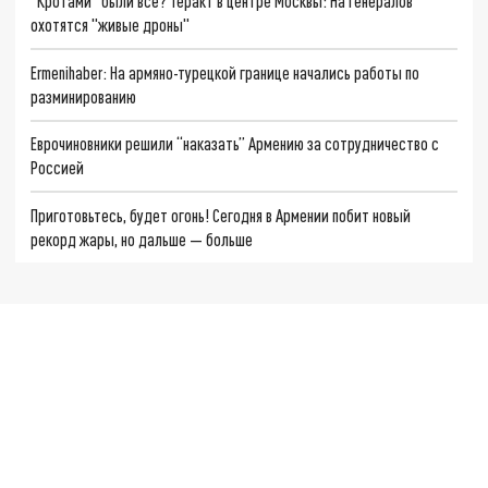
"Кротами" были все? Теракт в центре Москвы: На генералов
охотятся "живые дроны"
Ermenihaber: На армяно-турецкой границе начались работы по
разминированию
Еврочиновники решили “наказать” Армению за сотрудничество с
Россией
Приготовьтесь, будет огонь! Сегодня в Армении побит новый
рекорд жары, но дальше — больше