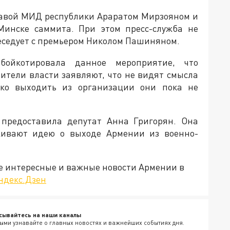
главой МИД республики Араратом Мирзояном и
Минске саммита. При этом пресс-служба не
беседует с премьером Николом Пашиняном.
бойкотировала данное мероприятие, что
ители власти заявляют, что не видят смысла
ако выходить из организации они пока не
 предоставила депутат Анна Григорян. Она
живают идею о выходе Армении из военно-
е интересные и важные новости Армении в
ндекс.Дзен
сывайтесь на наши каналы
ыми узнавайте о главных новостях и важнейших событиях дня.