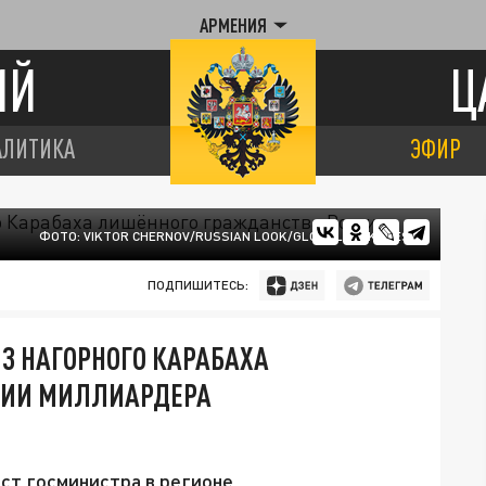
АРМЕНИЯ
ИЙ
Ц
АЛИТИКА
ЭФИР
ФОТО: VIKTOR CHERNOV/RUSSIAN LOOK/GLOBALLOOKPRESS
ПОДПИШИТЕСЬ:
ИЗ НАГОРНОГО КАРАБАХА
СИИ МИЛЛИАРДЕРА
ст госминистра в регионе