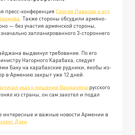
ная пресс-конференция
Сергея Лаврова и его
йрамова
. Также стороны обсудили армяно-
но — без участия армянской стороны,
изначально запланированного 3-стороннего
айджана выдвинул требование. По его
инистру Нагорного Карабаха, следует
ями Баку на карабахские рудники, якобы из-
р в Армению закрыт уже 12 дней.
дписал указ о лишении Варданяна
русского
нял из страны, он сам захотел и подал
е интересные и важные новости Армении в
ндекс.Дзен