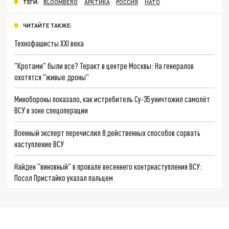
ТЕГИ:
BLOOMBERG
АРКТИКА
РОССИЯ
НАТО
ЧИТАЙТЕ ТАКЖЕ:
Технофашисты XXI века
"Кротами" были все? Теракт в центре Москвы: На генералов
охотятся "живые дроны"
Минобороны показало, как истребитель Су-35 уничтожил самолёт
ВСУ в зоне спецоперации
Военный эксперт перечислил 8 действенных способов сорвать
наступление ВСУ
Найден "виновный" в провале весеннего контрнаступления ВСУ:
Посол Пристайко указал пальцем