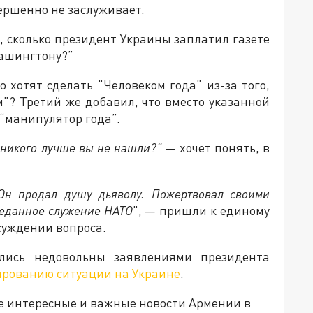
вершенно не заслуживает.
, сколько президент Украины заплатил газете
Вашингтону?”
 хотят сделать “Человеком года” из-за того,
м”? Третий же добавил, что вместо указанной
“манипулятор года”.
ь никого лучше вы не нашли?"
— хочет понять, в
Он продал душу дьяволу. Пожертвовал своими
реданное служение НАТО
", — пришли к единому
суждении вопроса.
ались недовольны заявлениями президента
ированию ситуации на Украине
.
е интересные и важные новости Армении в