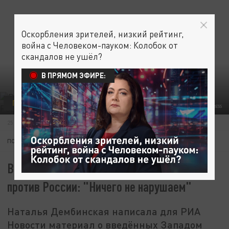
Оскорбления зрителей, низкий рейтинг,
война с Человеком-пауком: Колобок от
скандалов не ушёл?
В ПРЯМОМ ЭФИРЕ:
ПОЛИТИКА
ЭКОНОМИКА
ФОТО: PHILIPP VON DITFURTH/DPA/GLOBALLOOKPRESS
25 АПРЕЛЯ 10:03
ПОДПИШИТЕСЬ:
В ЕС по-хитрому поступили с санкциями
против России: "Ничего не нарушаем"
Наталья Дембинская написала для РИА
Новости материал о введённых Западом