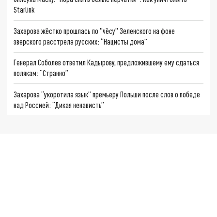
Starlink
Захарова жёстко прошлась по "чёсу" Зеленского на фоне
зверского расстрела русских: “Нацисты дома”
Генерал Соболев ответил Кадырову, предложившему ему сдаться
полякам: “Странно”
Захарова “укоротила язык” премьеру Польши после слов о победе
над Россией: “Дикая ненависть”