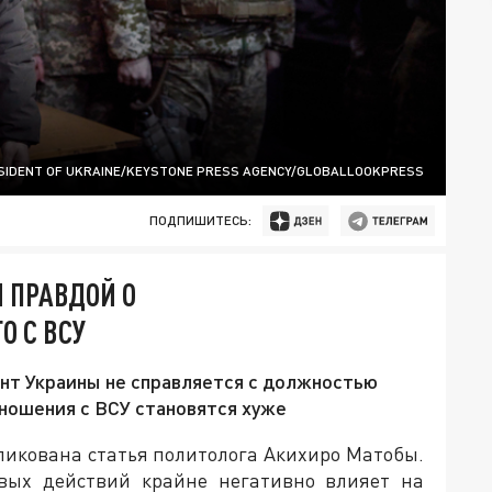
SIDENT OF UKRAINE/KEYSTONE PRESS AGENCY/GLOBALLOOKPRESS
ПОДПИШИТЕСЬ:
 ПРАВДОЙ О
О С ВСУ
ент Украины не справляется с должностью
ношения с ВСУ становятся хуже
ликована статья политолога Акихиро Матобы.
евых действий крайне негативно влияет на