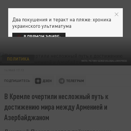
Два покушения и теракт на пляже: хроника
украинского ультиматума
В ПРЯМОМ ЭФИРЕ:
ПОЛИТИКА
ФОТО: PETROV SERGEY/GLOBALLOOKPRESS
14 МАЯ 17:13
ПОДПИШИТЕСЬ:
В Кремле очертили несложный путь к
достижению мира между Арменией и
Азербайджаном