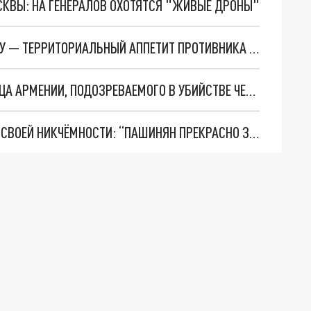
ОСКВЫ: НА ГЕНЕРАЛОВ ОХОТЯТСЯ "ЖИВЫЕ ДРОНЫ"
НОВЫЕ ОБСТРЕЛЫ АРМЕНИИ СО СТОРОНЫ БАКУ — ТЕРРИТОРИАЛЬНЫЙ АППЕТИТ ПРОТИВНИКА РАСТЁТ
В ВОЛГОГРАДЕ ОБЪЯВИЛИ В РОЗЫСК УРОЖЕНЦА АРМЕНИИ, ПОДОЗРЕВАЕМОГО В УБИЙСТВЕ ЧЕЛОВЕКА
НАБЛЮДАТЕЛИ ЕС В АРМЕНИИ ПРИЗНАЛИСЬ В СВОЕЙ НИКЧЁМНОСТИ: “ПАШИНЯН ПРЕКРАСНО ЗНАЛ”