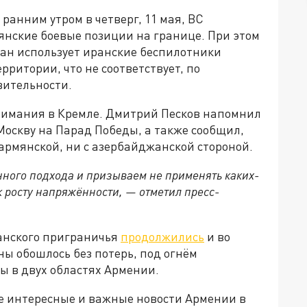
ранним утром в четверг, 11 мая, ВС
нские боевые позиции на границе. При этом
ван использует иранские беспилотники
ритории, что не соответствует, по
ительности.
нимания в Кремле. Дмитрий Песков напомнил
оскву на Парад Победы, а также сообщил,
 армянской, ни с азербайджанской стороной.
нного подхода и призываем не применять каких-
к росту напряжённости, — отметил пресс-
анского приграничья
продолжились
и во
ны обошлось без потерь, под огнём
ы в двух областях Армении.
е интересные и важные новости Армении в