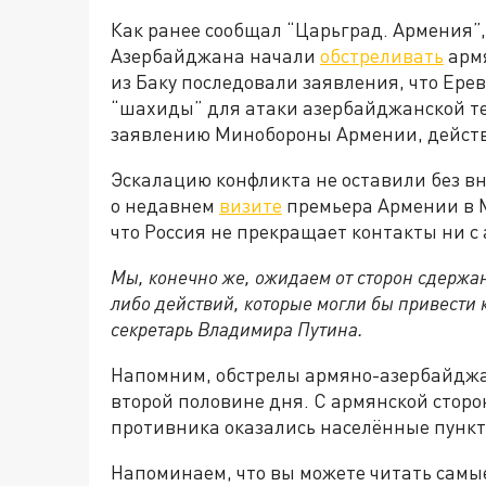
Как ранее сообщал “Царьград. Армения”, 
Азербайджана начали
обстреливать
армя
из Баку последовали заявления, что Ере
“шахиды” для атаки азербайджанской тер
заявлению Минобороны Армении, действ
Эскалацию конфликта не оставили без в
о недавнем
визите
премьера Армении в М
что Россия не прекращает контакты ни с
Мы, конечно же, ожидаем от сторон сдержа
либо действий, которые могли бы привести 
секретарь Владимира Путина.
Напомним, обстрелы армяно-азербайдж
второй половине дня. С армянской сторо
противника оказались населённые пункт
Напоминаем, что вы можете читать самы