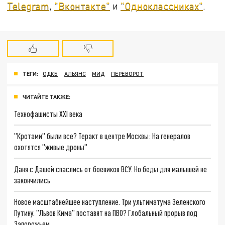
Telegram
,
"Вконтакте"
и
"Одноклассниках"
.
ТЕГИ:
ОДКБ
АЛЬЯНС
МИД
ПЕРЕВОРОТ
ЧИТАЙТЕ ТАКЖЕ:
Технофашисты XXI века
"Кротами" были все? Теракт в центре Москвы: На генералов
охотятся "живые дроны"
Даня с Дашей спаслись от боевиков ВСУ. Но беды для малышей не
закончились
Новое масштабнейшее наступление. Три ультиматума Зеленского
Путину. "Львов Кима" поставят на ПВО? Глобальный прорыв под
Запорожьем