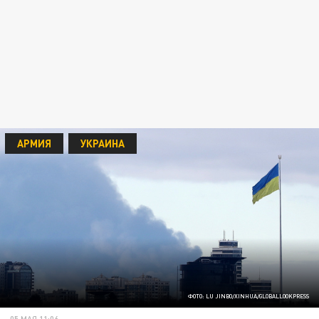
АРМИЯ
УКРАИНА
ФОТО: LU JINBO/XINHUA/GLOBALLOOKPRESS
05 МАЯ 11:06