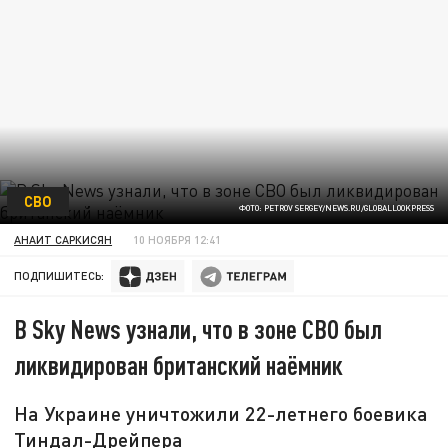
СВО
ФОТО: PETROV SERGEY/NEWS.RU/GLOBALLOOKPRESS
АНАИТ САРКИСЯН
10 НОЯБРЯ 12:41
ПОДПИШИТЕСЬ:
В Sky News узнали, что в зоне СВО был
ликвидирован британский наёмник
На Украине уничтожили 22-летнего боевика
Тиндал-Дрейпера