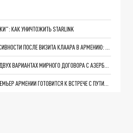
ТКИ": КАК УНИЧТОЖИТЬ STARLINK
ПОЛЬЗОВАТЕЛИ TWITTER ОБВИНИЛИ ЕС В ПАССИВНОСТИ ПОСЛЕ ВИЗИТА КЛААРА В АРМЕНИЮ: "ОДНА БОЛТОВНЯ"
СЕКРЕТАРЬ СОВБЕЗА АРМЕНИИ РАССКАЗАЛ О ДВУХ ВАРИАНТАХ МИРНОГО ДОГОВОРА С АЗЕРБАЙДЖАНОМ
ХОТЕЛ В БРЮССЕЛЬ, НО УЛЕТИТ В БИШКЕК: ПРЕМЬЕР АРМЕНИИ ГОТОВИТСЯ К ВСТРЕЧЕ С ПУТИНЫМ