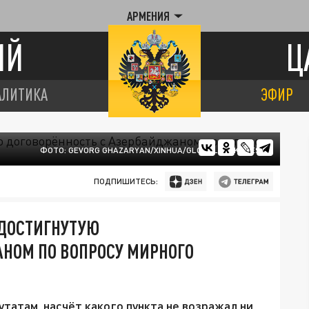
АРМЕНИЯ
ИЙ
Ц
АЛИТИКА
ЭФИР
ФОТО: GEVORG GHAZARYAN/XINHUA/GLOBALLOOKPRESS
ПОДПИШИТЕСЬ:
 ДОСТИГНУТУЮ
НОМ ПО ВОПРОСУ МИРНОГО
татам, насчёт какого пункта не возражал ни