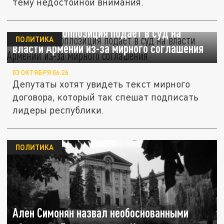
тему недостойной внимания.
Армянская оппозиция подаёт в суд на
ПОЛИТИКА
власти Армении из-за мирного соглашения
03 ОКТЯБРЯ 06:26
Депутаты хотят увидеть текст мирного
договора, который так спешат подписать
лидеры республики.
ПОЛИТИКА
Ален Симонян назвал необоснованными