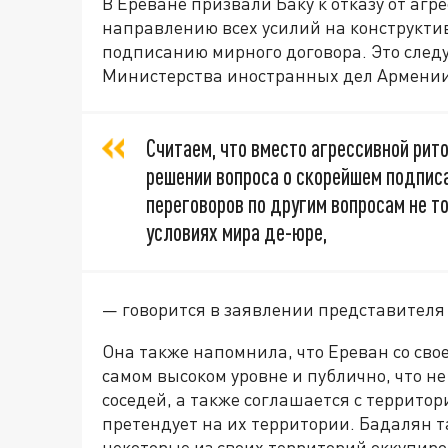
В Ереване призвали Баку к отказу от агр
направлению всех усилий на конструкти
подписанию мирного договора. Это следу
Министерства иностранных дел Армении
Считаем, что вместо агрессивной рит
решении вопроса о скорейшем подпис
переговоров по другим вопросам не то
условиях мира де-юре,
— говорится в заявлении представител
Она также напомнила, что Ереван со св
самом высоком уровне и публично, что не
соседей, а также соглашается с террито
претендует на их территории. Бадалян т
некоторые из своих территорий оккупир