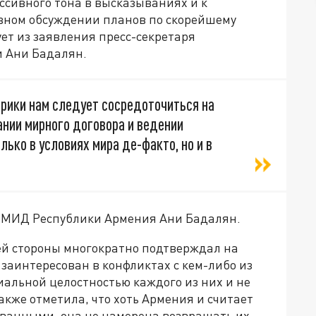
ессивного тона в высказываниях и к
вном обсуждении планов по скорейшему
ет из заявления пресс-секретаря
 Ани Бадалян.
орики нам следует сосредоточиться на
ании мирного договора и ведении
лько в условиях мира де-факто, но и в
я МИД Республики Армения Ани Бадалян.
оей стороны многократно подтверждал на
 заинтересован в конфликтах с кем-либо из
риальной целостностью каждого из них и не
акже отметила, что хоть Армения и считает
ованными, она не намерена возвращать их