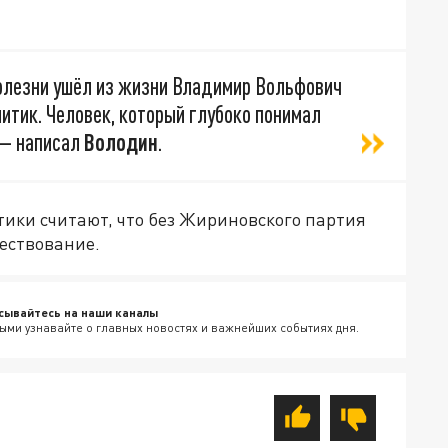
олезни ушёл из жизни Владимир Вольфович
итик. Человек, который глубоко понимал
 — написал
Володин
.
тики считают, что без Жириновского партия
ществование.
сывайтесь на наши каналы
ыми узнавайте о главных новостях и важнейших событиях дня.