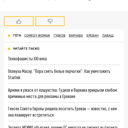
ТЕГИ:
COMEDY WOMAN
ГУДКОВ
ВАРНАВА
ЕРЕВАН
ЛАВАШ
ЧИТАЙТЕ ТАКЖЕ:
Технофашисты XXI века
Оплеуха Маску. "Пора снять белые перчатки": Как уничтожить
Starlink
Армяне в ужасе от кощунства: Гудков и Варнава прикрыли хлебом
причинные места для рекламы в Ереване
Генсек Совета Европы решила посетить Ереван — известно, с кем
она планирует встретиться
Эксперт МГИМО объяснил, почему ЕС никогда не сможет вытеснить