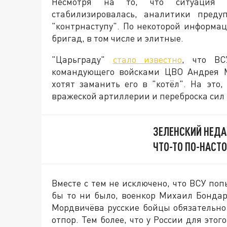
Несмотря на то, что ситуация н
стабилизировалась, аналитики преду
"контрнаступу". По некоторой информа
бригад, в том числе и элитные.
"Царьграду"
стало известно
, что ВС
командующего войсками ЦВО Андрея М
хотят заманить его в "котёл". На это,
вражеской артиллерии и переброска сил 
ЗЕЛЕНСКИЙ НЕДА
ЧТО-ТО ПО-НАСТ
Вместе с тем не исключено, что ВСУ по
бы то ни было, военкор Михаил Бондар
Мордвичёва русские бойцы обязательно
отпор. Тем более, что у России для это