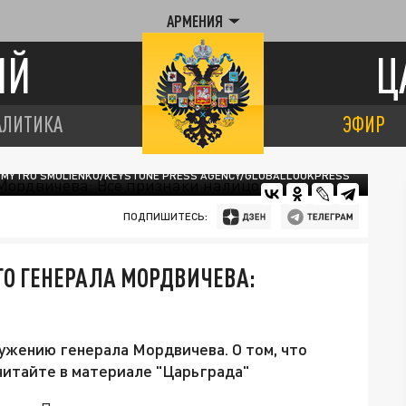
АРМЕНИЯ
ИЙ
Ц
АЛИТИКА
ЭФИР
DMYTRO SMOLIENKO/KEYSTONE PRESS AGENCY/GLOBALLOOKPRESS
ПОДПИШИТЕСЬ:
ГО ГЕНЕРАЛА МОРДВИЧЕВА:
ружению генерала Мордвичева. О том, что
читайте в материале "Царьграда"