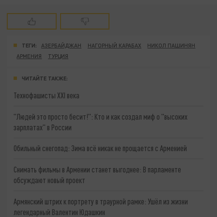
ТЕГИ:
АЗЕРБАЙДЖАН
НАГОРНЫЙ КАРАБАХ
НИКОЛ ПАШИНЯН
АРМЕНИЯ
ТУРЦИЯ
ЧИТАЙТЕ ТАКЖЕ:
Технофашисты XXI века
"Людей это просто бесит!": Кто и как создал миф о "высоких
зарплатах" в России
Обильный снегопад: Зима всё никак не прощается с Арменией
Снимать фильмы в Армении станет выгоднее: В парламенте
обсуждают новый проект
Армянский штрих к портрету в траурной рамке: Ушёл из жизни
легендарный Валентин Юдашкин