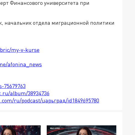
перт Финансового университета при
к, начальник отдела миграционной политики
ubric/my-v-kurse
t.me/afonina_news
ts-75679763
x.ru/album/38934736
le.com/ru/podcast/царьград/id1849695780