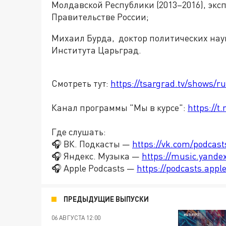
Молдавской Республики (2013–2016), экс
Правительстве России;
Михаил Бурда, доктор политических нау
Института Царьград.
Смотреть тут:
https://tsargrad.tv/shows/r
Канал программы "Мы в курсе":
https://
Где слушать:
🎧 ВК. Подкасты —
https://vk.com/podcas
🎧 Яндекс. Музыка —
https://music.yande
🎧 Apple Podcasts —
https://podcasts.app
ПРЕДЫДУЩИЕ ВЫПУСКИ
06 АВГУСТА 12:00