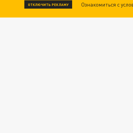
Ознакомиться с усл
ОТКЛЮЧИТЬ РЕКЛАМУ
ОПЛЕУХА МАСКУ. "ПОРА СНЯТЬ БЕЛЫЕ ПЕРЧА
ДАНЯ С ДАШЕЙ СПАСЛИСЬ ОТ БОЕВИКОВ ВСУ
Новости СМИ2