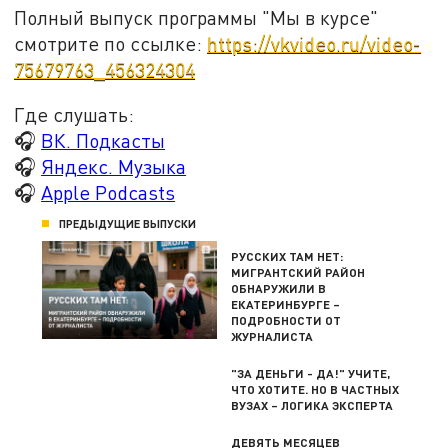
Полный выпуск программы "Мы в курсе"
смотрите по ссылке:
https://vkvideo.ru/video-
75679763_456324304
Где слушать:
🎧
ВК. Подкасты
🎧
Яндекс. Музыка
🎧
Apple Podcasts
ПРЕДЫДУЩИЕ ВЫПУСКИ
РУССКИХ ТАМ НЕТ:
МИГРАНТСКИЙ РАЙОН
ОБНАРУЖИЛИ В
ЕКАТЕРИНБУРГЕ –
ПОДРОБНОСТИ ОТ
ЖУРНАЛИСТА
"ЗА ДЕНЬГИ - ДА!" УЧИТЕ,
ЧТО ХОТИТЕ. НО В ЧАСТНЫХ
ВУЗАХ – ЛОГИКА ЭКСПЕРТА
ДЕВЯТЬ МЕСЯЦЕВ