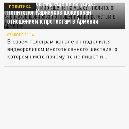
“Почему весь мир ещё не на ушах?”
ПОЛИТИКА
Политолог Карнаухов шокирован
отношением к протестам в Армении
07 ИЮНЯ 10:14
В своём телеграм-канале он поделился
видеороликом многотысячного шествия, о
котором никто почему-то не пишет и...