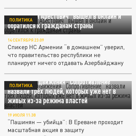
“Армянский Арестович” вышел в онлайн и
ПОЛИТИКА
обратился к гражданам страны
14 СЕНТЯБРЯ 23:09
Спикер НС Армении “в домашнем” уверил,
что правительство республики не
планирует ничего отдавать Азербайджану
Активисты движения “Сопротивление”
ПОЛИТИКА
назвали трёх людей, которых уже нет в
живых из-за режима властей
19 ИЮЛЯ 11:38
“Пашинян — убийца”: В Ереване проходит
масштабная акция в защиту