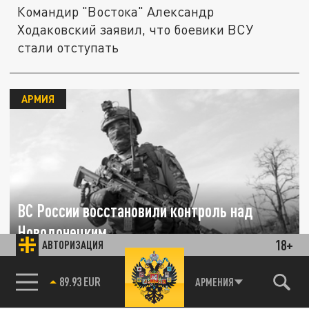
Командир "Востока" Александр
Ходаковский заявил, что боевики ВСУ
стали отступать
АРМИЯ
ВС России восстановили контроль над
Новодонецким
18+
АВТОРИЗАЦИЯ
06 ИЮНЯ 10:05
Замначальника Главного управления
85.64 BRENT
АРМЕНИЯ
Росгвардии по ДНР Александр Ходаковский