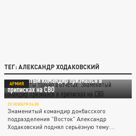
ТЕГ: АЛЕКСАНДР ХОДАКОВСКИЙ
"Сёла взяты только в отчётах":
Знаменитый командир признался в
АРМИЯ
приписках на СВО
20 НОЯБРЯ 04:00
Знаменитый командир донбасского
подразделения "Восток" Александр
Ходаковский поднял серьёзную тему:
"традиция"...