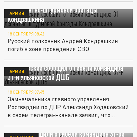
Ходаковский сообщил о гибели командира
31 десантно-штурмовой бригады
АРМИЯ
Кондрашкина
18 СЕНТЯБРЯ 08:42
Русский полковник Андрей Кондрашкин
погиб в зоне проведения СВО
Ходаковский сообщил о гибели командира
АРМИЯ
31-й Ульяновской ДШБ
18 СЕНТЯБРЯ 07:45
Замначальника главного управления
Росгвардии по ДНР Александр Ходаковский
в своем телеграм-канале заявил, что...
В ДНР сообщили о гибели командира 31-ой