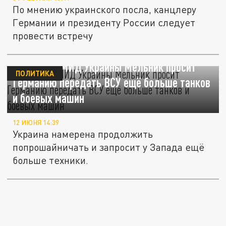
По мнению украинского посла, канцлеру
Германии и президенту России следует
провести встречу
Замглавы МИД Украины Мельник просит
ПОЛИТИКА
Германию передать ВСУ ещё больше танков
и боевых машин
12 ИЮНЯ 14:39
Украина намерена продолжить
попрошайничать и запросит у Запада ещё
больше техники.