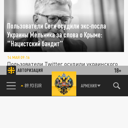
Пользователи Сети осудили экс-посла
Украины Мельника за слова о Крыме:
"Нацистский бандит"
14 МАЯ 09:16
Пользователи Twitter осудили украинского
18+
АВТОРИЗАЦИЯ
дипломата Андрея Мельника за слова о
скором наступлении ВСУ на Крым
85.64 BRENT
АРМЕНИЯ
ПОЛИТИКА