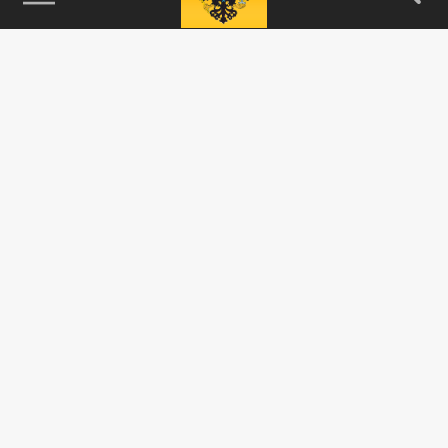
115093, г. Москва, переулок Партийный,
д.1, к.57, стр.3, эт.1, пом.I, ком.45