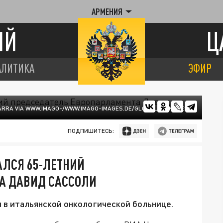
АРМЕНИЯ
ИЙ
Ц
АЛИТИКА
ЭФИР
ARRA VIA WWW.IMAGO-/WWW.IMAGO-IMAGES.DE/GLOBALLOOKPRESS
ПОДПИШИТЕСЬ:
АЛСЯ 65-ЛЕТНИЙ
А ДАВИД САССОЛИ
я в итальянской онкологической больнице.