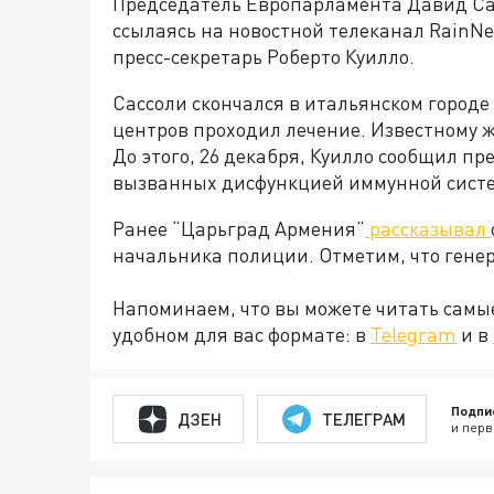
Председатель Европарламента Давид Сас
ссылаясь на новостной телеканал RainNe
пресс-секретарь Роберто Куилло.
Сассоли скончался в итальянском городе 
центров проходил лечение. Известному ж
До этого, 26 декабря, Куилло сообщил пр
вызванных дисфункцией иммунной систем
Ранее “Царьград Армения”
рассказывал
начальника полиции. Отметим, что гене
Напоминаем, что вы можете читать самы
удобном для вас формате: в
Telegram
и в
Подпи
ДЗЕН
ТЕЛЕГРАМ
и перв