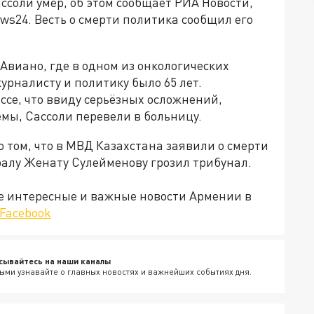
соли умер, об этом сообщает РИА Новости,
ws24. Весть о смерти политика сообщил его
Авиано, где в одном из онкологических
урналисту и политику было 65 лет.
ессе, что ввиду серьёзных осложнений,
ы, Сассоли перевели в больницу.
о том, что в МВД Казахстана заявили о смерти
ралу Женату Сулейменову грозил трибунал.
е интересные и важные новости Армении в
Facebook
сывайтесь на наши каналы
ыми узнавайте о главных новостях и важнейших событиях дня.