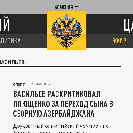
АРМЕНИЯ
ИЙ
Ц
АЛИТИКА
ЭФИР
ВАСИЛЬЕВ
21 МАЯ 18:55
СПОРТ
ВАСИЛЬЕВ РАСКРИТИКОВАЛ
ПЛЮЩЕНКО ЗА ПЕРЕХОД СЫНА В
СБОРНУЮ АЗЕРБАЙДЖАНА
Двукратный олимпийский чемпион по
биатлону заявил, что решение