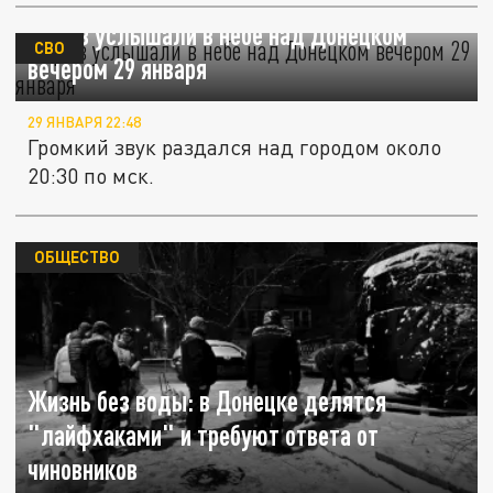
Взрыв услышали в небе над Донецком
СВО
вечером 29 января
29 ЯНВАРЯ 22:48
Громкий звук раздался над городом около
20:30 по мск.
ОБЩЕСТВО
Жизнь без воды: в Донецке делятся
"лайфхаками" и требуют ответа от
чиновников