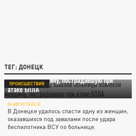
ТЕГ: ДОНЕЦК
В Донецке из‑под завалов больницы
извлекли женщину, пострадавшую при
ПРОИСШЕСТВИЯ
атаке БПЛА
06 АВГУСТА 03:32
В Донецке удалось спасти одну из женщин,
оказавшихся под завалами после удара
беспилотника ВСУ по больнице.