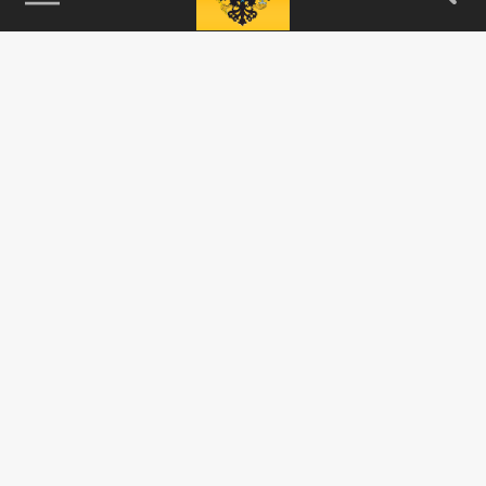
115093, г. Москва, переулок Партийный,
д.1, к.57, стр.3, эт.1, пом.I, ком.45