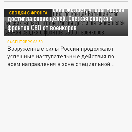
Довести спецоперацию до конца!
Большинство русских желает, чтобы Россия
СВОДКИ С ФРОНТА
достигла своих целей. Свежая сводка с
фронтов СВО от военкоров
04 СЕНТЯБРЯ 06:50
Вооружённые силы России продолжают
успешные наступательные действия по
всем направления в зоне специальной...